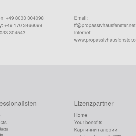
on: +49 8033 304098
Email:
: +49 170 3466099
ff@propassivhausfenster.net
8033 304543
Internet:
www.propassivhausfenster.
essionalisten
Lizenzpartner
e
Home
cts
Your benefits
ducts
Картинни галерии
in