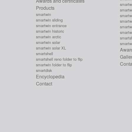
Awards and certificates
smartwi
Products
smartw
smartwin
smartwi
smartwin sliding
smartwi
smartwin entrance
smartwi
smartwin historic
smartw
smartwin arctic
smartsh
smartwin solar
smartwi
smartwin solar XL
Award
smartshell
Galle
smartshell reno folder to flip
Conta
smartwin folder to flip
smartdisk
Encyclopedia
Contact