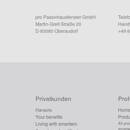
pro Passivhausfenster GmbH
Telef
Martin-Greif-Straße 20
Handy
D-83080 Oberaudorf
+49 
Privatkunden
Prof
Начало
Hom
Your benefits
Produ
Living with smartwin
All pro
smartw