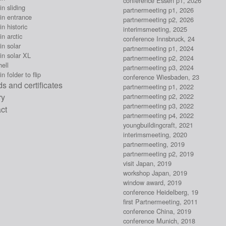
conference Essen p1, 2026
n sliding
partnermeeting p1, 2026
in entrance
partnermeeting p2, 2026
n historic
interimsmeeting, 2025
n arctic
conference Innsbruck, 24
n solar
partnermeeting p1, 2024
in solar XL
partnermeeting p2, 2024
ell
partnermeeting p3, 2024
n folder to flip
conference Wiesbaden, 23
s and certificates
partnermeeting p1, 2022
ry
partnermeeting p2, 2022
partnermeeting p3, 2022
ct
partnermeeting p4, 2022
youngbuildingcraft, 2021
interimsmeeting, 2020
partnermeeting, 2019
partnermeeting p2, 2019
visit Japan, 2019
workshop Japan, 2019
window award, 2019
conference Heidelberg, 19
first Partnermeeting, 2011
conference China, 2019
conference Munich, 2018