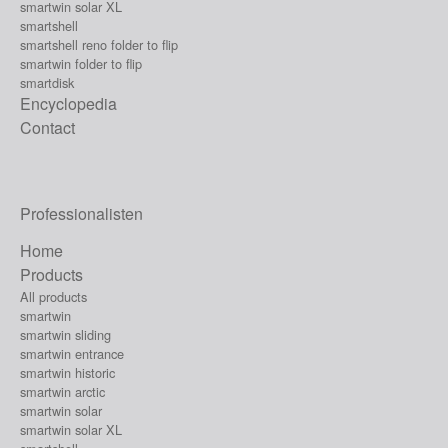
smartwin solar XL
smartshell
smartshell reno folder to flip
smartwin folder to flip
smartdisk
Encyclopedia
Contact
Professionalisten
Home
Products
All products
smartwin
smartwin sliding
smartwin entrance
smartwin historic
smartwin arctic
smartwin solar
smartwin solar XL