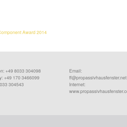
m Component Award 2014
on: +49 8033 304098
Email:
: +49 170 3466099
ff@propassivhausfenster.net
8033 304543
Internet:
www.propassivhausfenster.