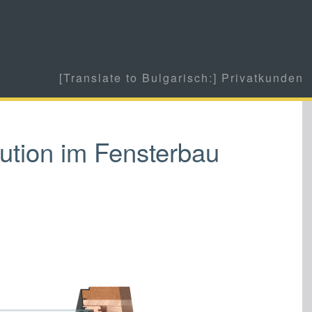
[Translate to Bulgarisch:] Privatkunden
lution im Fensterbau