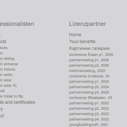
essionalisten
Lizenzpartner
e
Home
cts
Your benefits
ducts
Картинни галерии
in
conference Essen p1, 2026
n sliding
partnermeeting p1, 2026
in entrance
partnermeeting p2, 2026
n historic
interimsmeeting, 2025
n arctic
conference Innsbruck, 24
n solar
partnermeeting p1, 2024
in solar XL
partnermeeting p2, 2024
ell
partnermeeting p3, 2024
n folder to flip
conference Wiesbaden, 23
s and certificates
partnermeeting p1, 2022
ry
partnermeeting p2, 2022
partnermeeting p3, 2022
ct
partnermeeting p4, 2022
youngbuildingcraft, 2021