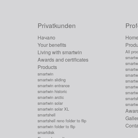
Privatkunden
Prof
Начало
Hom
Your benefits
Produ
Living with smartwin
All pro
smartw
Awards and certificates
smartwi
Products
smartw
smartwin
smartwi
smartwin sliding
smartwi
smartwin entrance
smartwi
smartwin historic
smartw
smartwin arctic
smartsh
smartwin solar
smartwi
smartwin solar XL
Award
smartshell
Galle
smartshell reno folder to flip
Conta
smartwin folder to flip
smartdisk