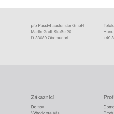
pro Passivhausfenster GmbH
Telef
Martin-Greif-Straße 20
Handy
D-83080 Oberaudorf
+49 
Zákazníci
Prof
Domov
Domo
Výhody pre Vás
Produ