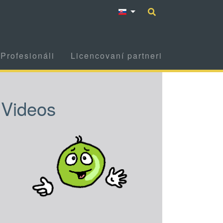
Profesionáli
Licencovaní partneri
Videos