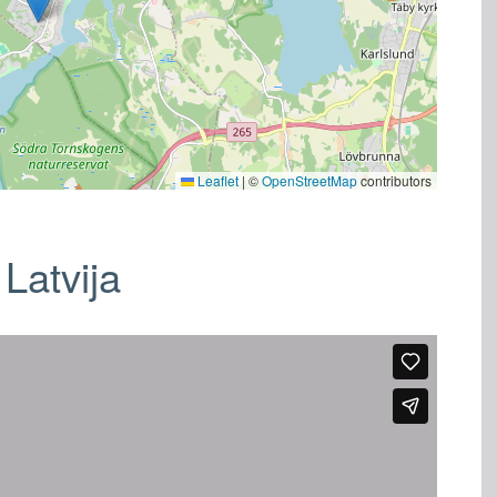
Leaflet
|
©
OpenStreetMap
contributors
 Latvija