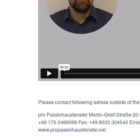
Please contact following adress outside of the 
pro Passivhausfenster Martin-Greif-Straße 2
+49 170 3466099 Fax: +49 8033 304543 Email: 
www.propassivhausfenster.net