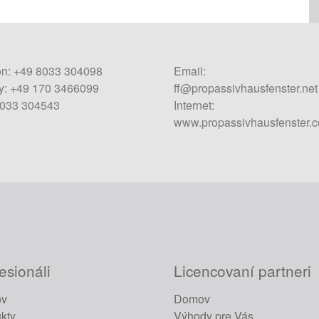
on: +49 8033 304098
Email:
: +49 170 3466099
ff@propassivhausfenster.net
8033 304543
Internet:
www.propassivhausfenster.
esionáli
Licencovaní partneri
v
Domov
kty
Výhody pre Vás