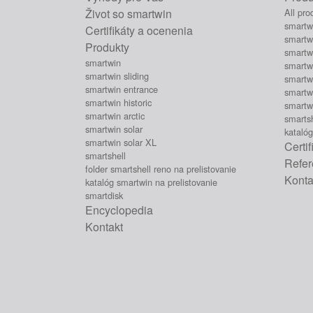
Život so smartwin
All pro
smartw
Certifikáty a ocenenia
smartwi
Produkty
smartw
smartwin
smartwi
smartwin sliding
smartwi
smartwin entrance
smartwi
smartwin historic
smartw
smartwin arctic
smartsh
smartwin solar
katalóg
smartwin solar XL
Certi
smartshell
Refer
folder smartshell reno na prelistovanie
Konta
katalóg smartwin na prelistovanie
smartdisk
Encyclopedia
Kontakt