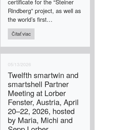
certificate for the “Steiner
Rindberg” project, as well as
the world’s first…
Čítať viac
05/13/2026
Twelfth smartwin and
smartshell Partner
Meeting at Lorber
Fenster, Austria, April
20–22, 2026, hosted
by Maria, Michi and
Sepp Lorber.