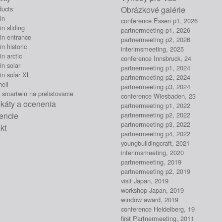
ducts
Obrázkové galérie
in
conference Essen p1, 2026
n sliding
partnermeeting p1, 2026
in entrance
partnermeeting p2, 2026
n historic
interimsmeeting, 2025
n arctic
conference Innsbruck, 24
n solar
partnermeeting p1, 2024
in solar XL
partnermeeting p2, 2024
ell
partnermeeting p3, 2024
 smartwin na prelistovanie
conference Wiesbaden, 23
fikáty a ocenenia
partnermeeting p1, 2022
encie
partnermeeting p2, 2022
partnermeeting p3, 2022
kt
partnermeeting p4, 2022
youngbuildingcraft, 2021
interimsmeeting, 2020
partnermeeting, 2019
partnermeeting p2, 2019
visit Japan, 2019
workshop Japan, 2019
window award, 2019
conference Heidelberg, 19
first Partnermeeting, 2011