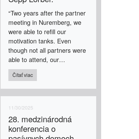
“Two years after the partner
meeting in Nuremberg, we
were able to refill our
motivation tanks. Even
though not all partners were
able to attend, our…
Čítať viac
11/30/2025
28. medzinárodná
konferencia o
pasívnych domoch