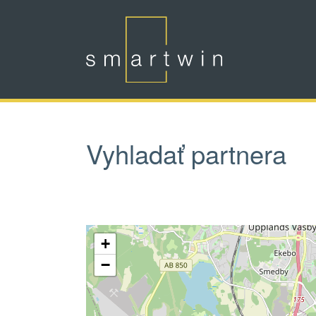
Skip to main content
Vyhladať partnera
+
−