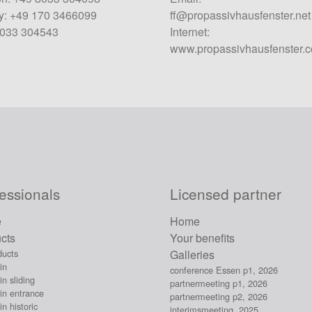
: +49 170 3466099
ff@propassivhausfenster.net
8033 304543
Internet:
www.propassivhausfenster.
essionals
Licensed partner
e
Home
cts
Your benefits
ducts
Galleries
in
conference Essen p1, 2026
n sliding
partnermeeting p1, 2026
in entrance
partnermeeting p2, 2026
n historic
interimsmeeting, 2025