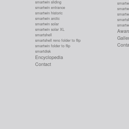
smartwin sliding
smartwi
smartwin entrance
smartwi
smartwin historic
smartw
smartwin arctic
smartsh
smartwin solar
smartwi
smartwin solar XL
Award
smartshell
Galle
smartshell reno folder to flip
Conta
smartwin folder to flip
smartdisk
Encyclopedia
Contact