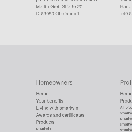
Martin-Greif-Straße 20
Handy
D-83080 Oberaudorf
+49 
Homeowners
Prof
Home
Hom
Your benefits
Produ
Living with smartwin
All pro
smartw
Awards and certificates
smartwi
Products
smartw
smartwin
smartwi